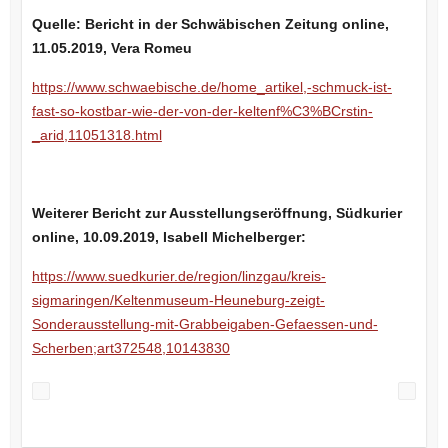
Quelle: Bericht in der Schwäbischen Zeitung online,
11.05.2019, Vera Romeu
https://www.schwaebische.de/home_artikel,-schmuck-ist-
fast-so-kostbar-wie-der-von-der-keltenf%C3%BCrstin-
_arid,11051318.html
Weiterer Bericht zur Ausstellungseröffnung, Südkurier
online, 10.09.2019, Isabell Michelberger:
https://www.suedkurier.de/region/linzgau/kreis-
sigmaringen/Keltenmuseum-Heuneburg-zeigt-
Sonderausstellung-mit-Grabbeigaben-Gefaessen-und-
Scherben;art372548,10143830